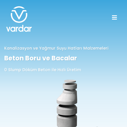
Kanalizasyon ve Yağmur Suyu Hatları Malzemeleri
Beton Boru ve Bacalar
0 Slump Döküm Beton ile Hızlı Üretim