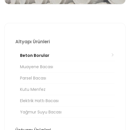
Altyapı Ürünleri
Beton Borular
Muayene Bacası
Parsel Bacası
Kutu Menfez
Elektrik Hattı Bacası
Yağmur Suyu Bacası